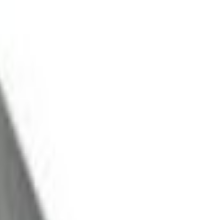
audzums, gab.
Ziņojums