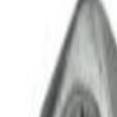
āšanai uz klāja un treileriem.
unis
E-pasts
D
konfidencialitātes politikai
.