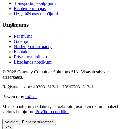
Transporta pakalpojumi
Konteineru mājas
Uzglabāšanas risinājumi
Uzņēmums
Par mums
Galerija
Noderīga informācija
Kontakti
Privātuma politika
Lietošanas noteikumi
©
2026
Conway Container Solutions SIA
.
Visas tiesības ir
aizsargātas.
Reģistrācijas nr.
:
40203131241
·
LV40203131241
Powered by
b41.ai
Mēs izmantojam sīkdatnes, lai uzlabotu jūsu pieredzi un analizētu
vietnes lietojumu.
Privātuma politika
Noraidīt
Pieņemt sīkdatnes