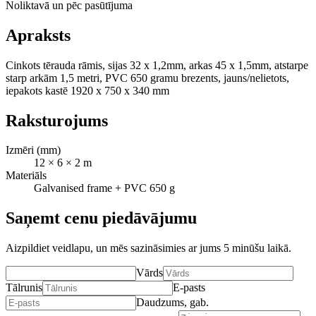
Noliktavā un pēc pasūtījuma
Apraksts
Cinkots tērauda rāmis, sijas 32 x 1,2mm, arkas 45 x 1,5mm, atstarpe
starp arkām 1,5 metri, PVC 650 gramu brezents, jauns/nelietots,
iepakots kastē 1920 x 750 x 340 mm
Raksturojums
Izmēri (mm)
12 × 6 × 2 m
Materiāls
Galvanised frame + PVC 650 g
Saņemt cenu piedāvājumu
Aizpildiet veidlapu, un mēs sazināsimies ar jums 5 minūšu laikā.
Vārds
Tālrunis
E-pasts
Daudzums, gab.