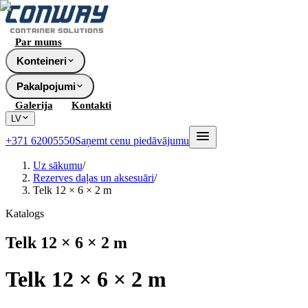
Par mums
Konteineri
Pakalpojumi
Galerija
Kontakti
LV
+371 62005550
Saņemt cenu piedāvājumu
Uz sākumu
/
Rezerves daļas un aksesuāri
/
Telk 12 × 6 × 2 m
Katalogs
Telk 12 × 6 × 2 m
Telk 12 × 6 × 2 m