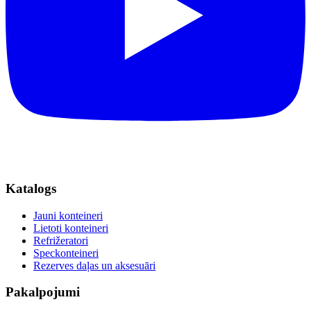
Katalogs
Jauni konteineri
Lietoti konteineri
Refrižeratori
Speckonteineri
Rezerves daļas un aksesuāri
Pakalpojumi