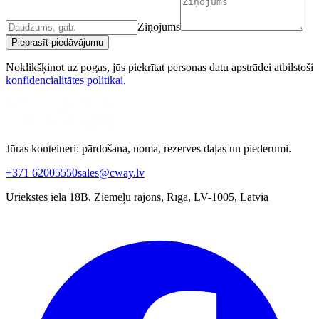
Ziņojums
Pieprasīt piedāvājumu
Noklikšķinot uz pogas, jūs piekrītat personas datu apstrādei atbilstoši
konfidencialitātes politikai
.
Jūras konteineri: pārdošana, noma, rezerves daļas un piederumi.
+371 62005550
sales@cway.lv
Uriekstes iela 18B, Ziemeļu rajons, Rīga, LV-1005, Latvia